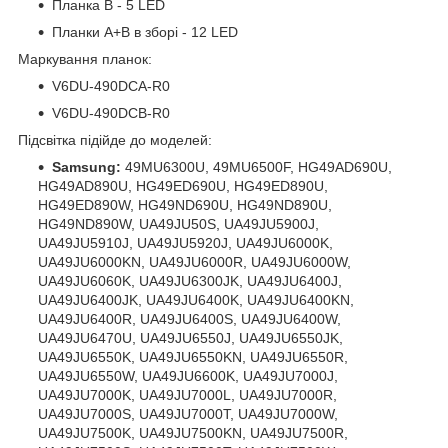
Планка B - 5 LED
Планки A+B в зборі - 12 LED
Маркування планок:
V6DU-490DCA-R0
V6DU-490DCB-R0
Підсвітка підійде до моделей:
Samsung:
49MU6300U, 49MU6500F, HG49AD690U,
HG49AD890U, HG49ED690U, HG49ED890U,
HG49ED890W, HG49ND690U, HG49ND890U,
HG49ND890W, UA49JU50S, UA49JU5900J,
UA49JU5910J, UA49JU5920J, UA49JU6000K,
UA49JU6000KN, UA49JU6000R, UA49JU6000W,
UA49JU6060K, UA49JU6300JK, UA49JU6400J,
UA49JU6400JK, UA49JU6400K, UA49JU6400KN,
UA49JU6400R, UA49JU6400S, UA49JU6400W,
UA49JU6470U, UA49JU6550J, UA49JU6550JK,
UA49JU6550K, UA49JU6550KN, UA49JU6550R,
UA49JU6550W, UA49JU6600K, UA49JU7000J,
UA49JU7000K, UA49JU7000L, UA49JU7000R,
UA49JU7000S, UA49JU7000T, UA49JU7000W,
UA49JU7500K, UA49JU7500KN, UA49JU7500R,