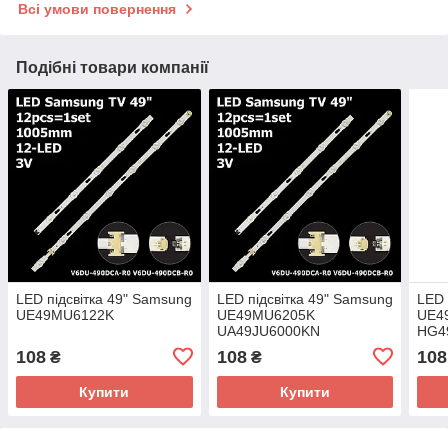
Всі умови повернення
Подібні товари компанії
LED підсвітка 49" Samsung
LED підсвітка 49" Samsung
LED 
UE49MU6122K
UE49MU6205K
UE4
UA49JU6000KN
HG4
108
108
108
₴
₴
Купити
Купити