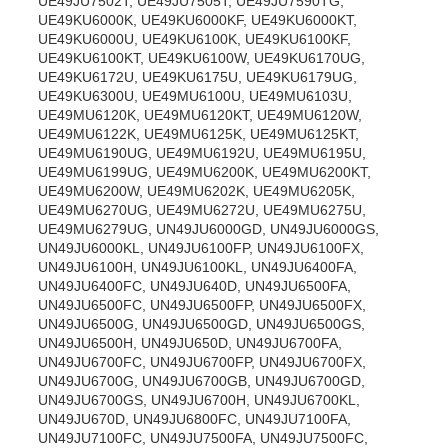
UE49JU7502T, UE49JU7505T, UE49JU7590TG,
UE49KU6000K, UE49KU6000KF, UE49KU6000KT,
UE49KU6000U, UE49KU6100K, UE49KU6100KF,
UE49KU6100KT, UE49KU6100W, UE49KU6170UG,
UE49KU6172U, UE49KU6175U, UE49KU6179UG,
UE49KU6300U, UE49MU6100U, UE49MU6103U,
UE49MU6120K, UE49MU6120KT, UE49MU6120W,
UE49MU6122K, UE49MU6125K, UE49MU6125KT,
UE49MU6190UG, UE49MU6192U, UE49MU6195U,
UE49MU6199UG, UE49MU6200K, UE49MU6200KT,
UE49MU6200W, UE49MU6202K, UE49MU6205K,
UE49MU6270UG, UE49MU6272U, UE49MU6275U,
UE49MU6279UG, UN49JU6000GD, UN49JU6000GS,
UN49JU6000KL, UN49JU6100FP, UN49JU6100FX,
UN49JU6100H, UN49JU6100KL, UN49JU6400FA,
UN49JU6400FC, UN49JU640D, UN49JU6500FA,
UN49JU6500FC, UN49JU6500FP, UN49JU6500FX,
UN49JU6500G, UN49JU6500GD, UN49JU6500GS,
UN49JU6500H, UN49JU650D, UN49JU6700FA,
UN49JU6700FC, UN49JU6700FP, UN49JU6700FX,
UN49JU6700G, UN49JU6700GB, UN49JU6700GD,
UN49JU6700GS, UN49JU6700H, UN49JU6700KL,
UN49JU670D, UN49JU6800FC, UN49JU7100FA,
UN49JU7100FC, UN49JU7500FA, UN49JU7500FC,