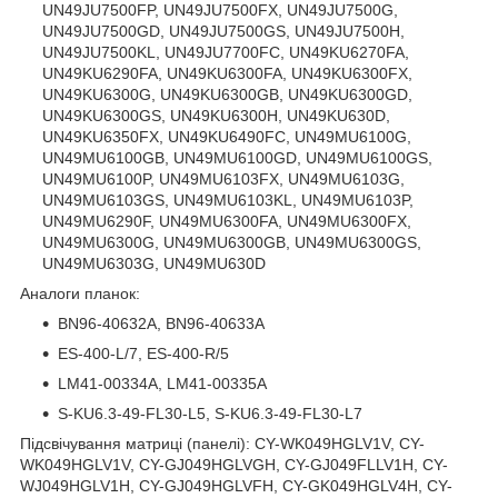
UN49JU7500FP, UN49JU7500FX, UN49JU7500G,
UN49JU7500GD, UN49JU7500GS, UN49JU7500H,
UN49JU7500KL, UN49JU7700FC, UN49KU6270FA,
UN49KU6290FA, UN49KU6300FA, UN49KU6300FX,
UN49KU6300G, UN49KU6300GB, UN49KU6300GD,
UN49KU6300GS, UN49KU6300H, UN49KU630D,
UN49KU6350FX, UN49KU6490FC, UN49MU6100G,
UN49MU6100GB, UN49MU6100GD, UN49MU6100GS,
UN49MU6100P, UN49MU6103FX, UN49MU6103G,
UN49MU6103GS, UN49MU6103KL, UN49MU6103P,
UN49MU6290F, UN49MU6300FA, UN49MU6300FX,
UN49MU6300G, UN49MU6300GB, UN49MU6300GS,
UN49MU6303G, UN49MU630D
Аналоги планок:
BN96-40632A, BN96-40633A
ES-400-L/7, ES-400-R/5
LM41-00334A, LM41-00335A
S-KU6.3-49-FL30-L5, S-KU6.3-49-FL30-L7
Підсвічування матриці (панелі): CY-WK049HGLV1V, CY-
WK049HGLV1V, CY-GJ049HGLVGH, CY-GJ049FLLV1H, CY-
WJ049HGLV1H, CY-GJ049HGLVFH, CY-GK049HGLV4H, CY-