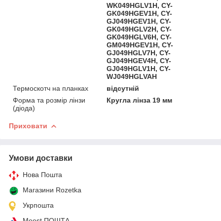
WK049HGLV1H, CY-
GK049HGEV1H, CY-
GJ049HGEV1H, CY-
GK049HGLV2H, CY-
GK049HGLV6H, CY-
GM049HGEV1H, CY-
GJ049HGLV7H, CY-
GJ049HGEV4H, CY-
GJ049HGLV1H, CY-
WJ049HGLVAH
Термоскотч на планках
відсутній
Форма та розмір лінзи
Кругла лінза 19 мм
(діода)
Приховати
Умови доставки
Нова Пошта
Магазини Rozetka
Укрпошта
Meest ПОШТА