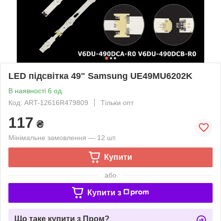
LED підсвітка 49" Samsung UE49MU6202K
В наявності 6 од.
Код: ART-12616R479809
Тільки опт
117
₴
Мінімальне замовлення — 12 шт.
Купити
або
Купити з
Що таке купити з Пром?