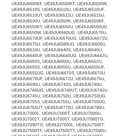
UE49JU6500KF, UE49JU6500KT, UE49JU6500W,
UE49JU6510S, UE49JU6510U, UE49JU6510UF,
UE49JU6510UT, UE49JU6512U, UE49JU6515U,
UE49JU6530U, UE49JU6550K, UE49JU6550KF,
UE49JU6550KT, UE49JU6550U, UE49JU6550UG,
UE49JU6550W, UE49JU6560UG, UE49JU6570U,
UE49JU6570UF, UE49JU6570UG, UE49JU6572U,
UE49JU6575U, UE49JU6580UG, UE49JU6600U,
UE49JU6610U, UE49JU6640S, UE49JU6640U,
UE49JU6640UF, UE49JU6640UG, UE49JU6642U,
UE49JU6650S, UE49JU6650U, UE49JU6652U,
UE49JU6655S, UE49JU6655U, UE49JU6655UF,
UE49JU6655UG, UE49JU6670S, UE49JU6670U,
UE49JU6670UF, UE49JU6672U, UE49JU6675U,
UE49JU6690U, UE49JU6740S, UE49JU6740U,
UE49JU6740UG, UE49JU6740UT, UE49JU6742U,
UE49JU6745U, UE49JU6750U, UE49JU6750UG,
UE49JU6755S, UE49JU6755U, UE49JU6755UG,
UE49JU6755UT, UE49JU6770U, UE49JU6790U,
UE49JU7000L, UE49JU7000T, UE49JU7000U,
UE49JU7002T, UE49JU7005T, UE49JU7080TG,
UE49JU7090TG, UE49JU7500L, UE49JU7500T,
UE49JU7500TF, UE49JU7500TT, UE49JU7500U,