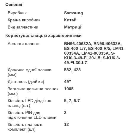
Основні
Виробник
Samsung
Країна виробник
Китай
Вид запчастини
Матриці
Користувальницькі характеристики
Аналоги планок
BN96-40632A, BN96-40633A,
ES-400-L/7, ES-400-R/5, LM41-
00334A, LM41-00335A, S-
KU6.3-49-FL30-L5, S-KU6.3-
49-FL30-L7
Довжина одної планки
582, 428
(мм)
Діагональ (дюйми)
49″
Загальна довжина планок
1005
(мм.)
Кількість LED діодів на
5, 7, 5-7
планці (шт.)
Кількість PIN для
2
підключення LED планки
Кількість планок в
12
комплекті (шт)