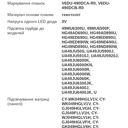
Маркування планок
V6DU-490DCA-R0, V6DU-
490DCB-R0
Матеріал основи планки
текстоліт
Напруга одного LED діода
3V
Підсвітка підійде до
49MU6300U, 49MU6500F,
моделей
HG49AD690U, HG49AD890U,
HG49ED690U, HG49ED890U,
HG49ED890W, HG49ND690U,
HG49ND890U, HG49ND890W,
UA49JU50S, UA49JU5900J,
UA49JU5910J, UA49JU5920J,
UA49JU6000K,
UA49JU6000KN,
UA49JU6000R,
UA49JU6000W,
UA49JU6060K,
UA49JU6300JK,
UA49JU6400J,
UA49JU6400JK, U
Підсвічування матриці
CY-WK049HGLV1V, CY-
(панелі)
WK049HGLV1V, CY-
GJ049HGLVGH, CY-
GJ049FLLV1H, CY-
WJ049HGLV1H, CY-
GJ049HGLVFH, CY-
GK049HGLV4H, CY-