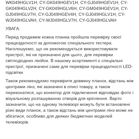
WK049HGLV1H, CY-GK049HGEV1H, CY-GJ049HGEV1H, CY-
GK049HGLV2H, CY-GK049HGLV6H, CY-GM049HGEV1H, CY-
GJ049HGLV7H, CY-GJ049HGEV4H, CY-GJ049HGLV1H, CY-
WJ049HGLVAH, CY-WJ049HGLV7H, CY-GJ049HGLVAH
УВАГА:
Перед продажем кожна планка пройшла перевірку своєї
працездатності за допомогою спеціального тестера.
Наголошуємо, що не рекомендується використовувати
пристрої, які не призначені для цього, для перевірки
світлодіодних лінійок. В нашому асортименті є спеціальні
пристрої, призначені саме для перевірки працездатності LED-
підсвітки.
Також рекомендуємо перевірити довжину планок, відстань між
центрами лінз, які зазначені в описі товару, а також
переконатися, що конектор для підключення відповідає фото і
візуальному розташуванню отворів для кріплення. Варто
зазначити, що на одному телевізорі можуть бути встановлені
різні види планок, а також відстань між центрами лінз може не
збігатися, особливо для деяких бюджетних моделей
телевізорів.