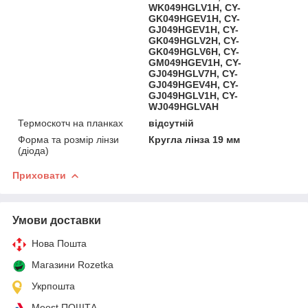
WK049HGLV1H, CY-
GK049HGEV1H, CY-
GJ049HGEV1H, CY-
GK049HGLV2H, CY-
GK049HGLV6H, CY-
GM049HGEV1H, CY-
GJ049HGLV7H, CY-
GJ049HGEV4H, CY-
GJ049HGLV1H, CY-
WJ049HGLVAH
Термоскотч на планках
відсутній
Форма та розмір лінзи
Кругла лінза 19 мм
(діода)
Приховати
Умови доставки
Нова Пошта
Магазини Rozetka
Укрпошта
Meest ПОШТА