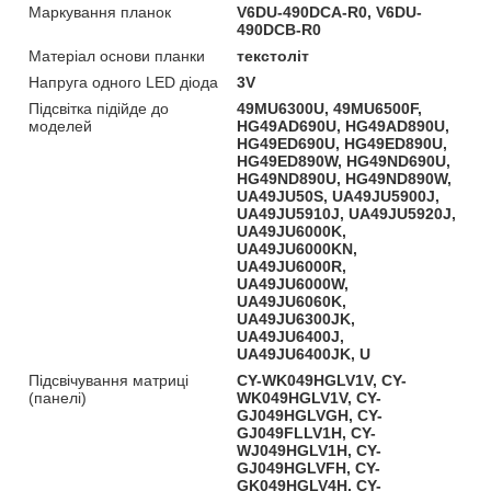
Маркування планок
V6DU-490DCA-R0, V6DU-
490DCB-R0
Матеріал основи планки
текстоліт
Напруга одного LED діода
3V
Підсвітка підійде до
49MU6300U, 49MU6500F,
моделей
HG49AD690U, HG49AD890U,
HG49ED690U, HG49ED890U,
HG49ED890W, HG49ND690U,
HG49ND890U, HG49ND890W,
UA49JU50S, UA49JU5900J,
UA49JU5910J, UA49JU5920J,
UA49JU6000K,
UA49JU6000KN,
UA49JU6000R,
UA49JU6000W,
UA49JU6060K,
UA49JU6300JK,
UA49JU6400J,
UA49JU6400JK, U
Підсвічування матриці
CY-WK049HGLV1V, CY-
(панелі)
WK049HGLV1V, CY-
GJ049HGLVGH, CY-
GJ049FLLV1H, CY-
WJ049HGLV1H, CY-
GJ049HGLVFH, CY-
GK049HGLV4H, CY-