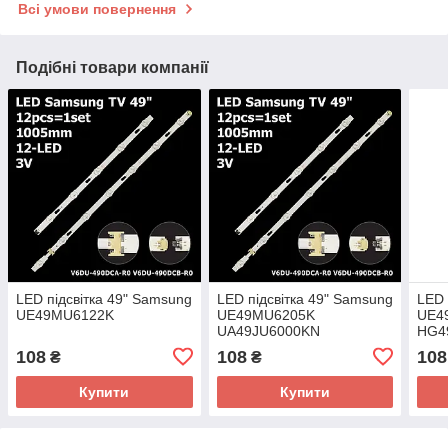
Всі умови повернення
Подібні товари компанії
LED підсвітка 49" Samsung
LED підсвітка 49" Samsung
LED 
UE49MU6122K
UE49MU6205K
UE4
UA49JU6000KN
HG4
108
108
108
₴
₴
Купити
Купити