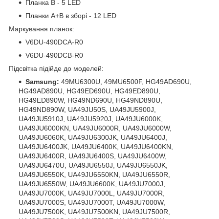
Планка B - 5 LED
Планки A+B в зборі - 12 LED
Маркування планок:
V6DU-490DCA-R0
V6DU-490DCB-R0
Підсвітка підійде до моделей:
Samsung:
49MU6300U, 49MU6500F, HG49AD690U,
HG49AD890U, HG49ED690U, HG49ED890U,
HG49ED890W, HG49ND690U, HG49ND890U,
HG49ND890W, UA49JU50S, UA49JU5900J,
UA49JU5910J, UA49JU5920J, UA49JU6000K,
UA49JU6000KN, UA49JU6000R, UA49JU6000W,
UA49JU6060K, UA49JU6300JK, UA49JU6400J,
UA49JU6400JK, UA49JU6400K, UA49JU6400KN,
UA49JU6400R, UA49JU6400S, UA49JU6400W,
UA49JU6470U, UA49JU6550J, UA49JU6550JK,
UA49JU6550K, UA49JU6550KN, UA49JU6550R,
UA49JU6550W, UA49JU6600K, UA49JU7000J,
UA49JU7000K, UA49JU7000L, UA49JU7000R,
UA49JU7000S, UA49JU7000T, UA49JU7000W,
UA49JU7500K, UA49JU7500KN, UA49JU7500R,