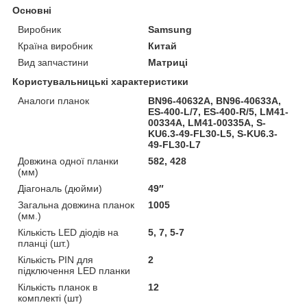
Основні
Виробник
Samsung
Країна виробник
Китай
Вид запчастини
Матриці
Користувальницькі характеристики
Аналоги планок
BN96-40632A, BN96-40633A,
ES-400-L/7, ES-400-R/5, LM41-
00334A, LM41-00335A, S-
KU6.3-49-FL30-L5, S-KU6.3-
49-FL30-L7
Довжина одної планки
582, 428
(мм)
Діагональ (дюйми)
49″
Загальна довжина планок
1005
(мм.)
Кількість LED діодів на
5, 7, 5-7
планці (шт.)
Кількість PIN для
2
підключення LED планки
Кількість планок в
12
комплекті (шт)