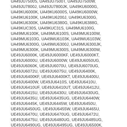
UA49JU7500S, UA49JU7500T, UA49JU7500W,
UA49JU7800J, UA49JU7800JK, UA49KU6000G,
UA49KU6000K, UA49KU6000S, UA49KU6000W,
UA49KU6100K, UA49KU6200J, UA49KU6300G,
UA49KU6300K, UA49KU6380G, UA49KU6388G,
UA49KUC30S, UA49KUC31S, UA49MU6100G,
UA49MU6100K, UA49MU6100S, UA49MU6100W,
UA49MU6103G, UA49MU6103K, UA49MU6103W,
UA49MU6300G, UA49MU6300J, UA49MU6300JK,
UA49MU6300K, UA49MU6300S, UA49MU6300W,
UE49JU6000K, UE49JU6000KF, UE49JU6000KT,
UE49JU6000U, UE49JU6000W, UE49JU6050UG,
UE49JU6060K, UE49JU6070U, UE49JU6070UG,
UE49JU6072U, UE49JU6075U, UE49JU6400K,
UE49JU6400KF, UE49JU6400KT, UE49JU6400U,
UE49JU6400W, UE49JU6410S, UE49JU6410U,
UE49JU6410UF, UE49JU6410UT, UE49JU6412U,
UE49JU6415U, UE49JU6430U, UE49JU6430UG,
UE49JU6435U, UE49JU6435UG, UE49JU6440W,
UE49JU6445K, UE49JU6445W, UE49JU6450U,
UE49JU6450UG, UE49JU6455W, UE49JU6465U,
UE49JU6470U, UE49JU6470UG, UE49JU6472U,
UE49JU6475U, UE49JU6480UG, UE49JU6485UG,
UE49JU6490UG, UE49JU6495UG, UE49JU6500K,