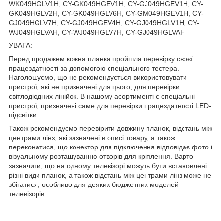
WK049HGLV1H, CY-GK049HGEV1H, CY-GJ049HGEV1H, CY-
GK049HGLV2H, CY-GK049HGLV6H, CY-GM049HGEV1H, CY-
GJ049HGLV7H, CY-GJ049HGEV4H, CY-GJ049HGLV1H, CY-
WJ049HGLVAH, CY-WJ049HGLV7H, CY-GJ049HGLVAH
УВАГА:
Перед продажем кожна планка пройшла перевірку своєї
працездатності за допомогою спеціального тестера.
Наголошуємо, що не рекомендується використовувати
пристрої, які не призначені для цього, для перевірки
світлодіодних лінійок. В нашому асортименті є спеціальні
пристрої, призначені саме для перевірки працездатності LED-
підсвітки.
Також рекомендуємо перевірити довжину планок, відстань між
центрами лінз, які зазначені в описі товару, а також
переконатися, що конектор для підключення відповідає фото і
візуальному розташуванню отворів для кріплення. Варто
зазначити, що на одному телевізорі можуть бути встановлені
різні види планок, а також відстань між центрами лінз може не
збігатися, особливо для деяких бюджетних моделей
телевізорів.