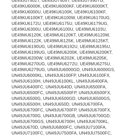
UE49JU7502T, UE49JU7505T, UE49JU7590TG,
UE49KU6000K, UE49KU6000KF, UE49KU6000KT,
UE49KU6000U, UE49KU6100K, UE49KU6100KF,
UE49KU6100KT, UE49KU6100W, UE49KU6170UG,
UE49KU6172U, UE49KU6175U, UE49KU6179UG,
UE49KU6300U, UE49MU6100U, UE49MU6103U,
UE49MU6120K, UE49MU6120KT, UE49MU6120W,
UE49MU6122K, UE49MU6125K, UE49MU6125KT,
UE49MU6190UG, UE49MU6192U, UE49MU6195U,
UE49MU6199UG, UE49MU6200K, UE49MU6200KT,
UE49MU6200W, UE49MU6202K, UE49MU6205K,
UE49MU6270UG, UE49MU6272U, UE49MU6275U,
UE49MU6279UG, UN49JU6000GD, UN49JU6000GS,
UN49JU6000KL, UN49JU6100FP, UN49JU6100FX,
UN49JU6100H, UN49JU6100KL, UN49JU6400FA,
UN49JU6400FC, UN49JU640D, UN49JU6500FA,
UN49JU6500FC, UN49JU6500FP, UN49JU6500FX,
UN49JU6500G, UN49JU6500GD, UN49JU6500GS,
UN49JU6500H, UN49JU650D, UN49JU6700FA,
UN49JU6700FC, UN49JU6700FP, UN49JU6700FX,
UN49JU6700G, UN49JU6700GB, UN49JU6700GD,
UN49JU6700GS, UN49JU6700H, UN49JU6700KL,
UN49JU670D, UN49JU6800FC, UN49JU7100FA,
UN49JU7100FC, UN49JU7500FA, UN49JU7500FC,