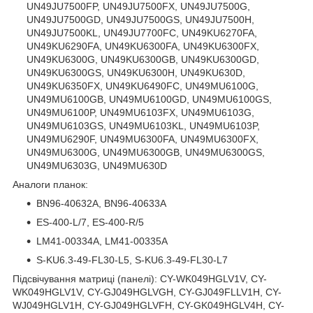
UN49JU7500FP, UN49JU7500FX, UN49JU7500G,
UN49JU7500GD, UN49JU7500GS, UN49JU7500H,
UN49JU7500KL, UN49JU7700FC, UN49KU6270FA,
UN49KU6290FA, UN49KU6300FA, UN49KU6300FX,
UN49KU6300G, UN49KU6300GB, UN49KU6300GD,
UN49KU6300GS, UN49KU6300H, UN49KU630D,
UN49KU6350FX, UN49KU6490FC, UN49MU6100G,
UN49MU6100GB, UN49MU6100GD, UN49MU6100GS,
UN49MU6100P, UN49MU6103FX, UN49MU6103G,
UN49MU6103GS, UN49MU6103KL, UN49MU6103P,
UN49MU6290F, UN49MU6300FA, UN49MU6300FX,
UN49MU6300G, UN49MU6300GB, UN49MU6300GS,
UN49MU6303G, UN49MU630D
Аналоги планок:
BN96-40632A, BN96-40633A
ES-400-L/7, ES-400-R/5
LM41-00334A, LM41-00335A
S-KU6.3-49-FL30-L5, S-KU6.3-49-FL30-L7
Підсвічування матриці (панелі): CY-WK049HGLV1V, CY-
WK049HGLV1V, CY-GJ049HGLVGH, CY-GJ049FLLV1H, CY-
WJ049HGLV1H, CY-GJ049HGLVFH, CY-GK049HGLV4H, CY-