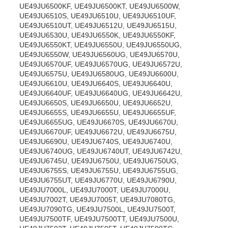
UE49JU6500KF, UE49JU6500KT, UE49JU6500W,
UE49JU6510S, UE49JU6510U, UE49JU6510UF,
UE49JU6510UT, UE49JU6512U, UE49JU6515U,
UE49JU6530U, UE49JU6550K, UE49JU6550KF,
UE49JU6550KT, UE49JU6550U, UE49JU6550UG,
UE49JU6550W, UE49JU6560UG, UE49JU6570U,
UE49JU6570UF, UE49JU6570UG, UE49JU6572U,
UE49JU6575U, UE49JU6580UG, UE49JU6600U,
UE49JU6610U, UE49JU6640S, UE49JU6640U,
UE49JU6640UF, UE49JU6640UG, UE49JU6642U,
UE49JU6650S, UE49JU6650U, UE49JU6652U,
UE49JU6655S, UE49JU6655U, UE49JU6655UF,
UE49JU6655UG, UE49JU6670S, UE49JU6670U,
UE49JU6670UF, UE49JU6672U, UE49JU6675U,
UE49JU6690U, UE49JU6740S, UE49JU6740U,
UE49JU6740UG, UE49JU6740UT, UE49JU6742U,
UE49JU6745U, UE49JU6750U, UE49JU6750UG,
UE49JU6755S, UE49JU6755U, UE49JU6755UG,
UE49JU6755UT, UE49JU6770U, UE49JU6790U,
UE49JU7000L, UE49JU7000T, UE49JU7000U,
UE49JU7002T, UE49JU7005T, UE49JU7080TG,
UE49JU7090TG, UE49JU7500L, UE49JU7500T,
UE49JU7500TF, UE49JU7500TT, UE49JU7500U,