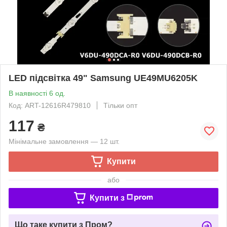
LED підсвітка 49" Samsung UE49MU6205K
В наявності 6 од.
Код: ART-12616R479810
Тільки опт
117
₴
Мінімальне замовлення — 12 шт.
Купити
або
Купити з
Що таке купити з Пром?