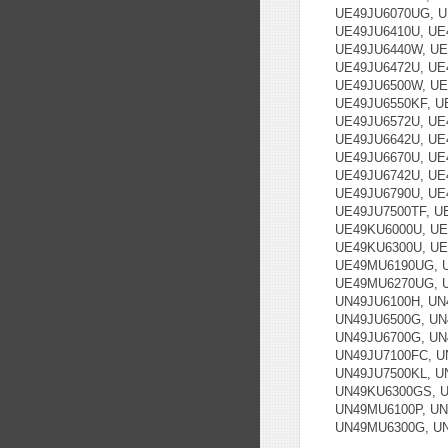
UE49JU6070UG, U
UE49JU6410U, UE
UE49JU6440W, UE
UE49JU6472U, UE
UE49JU6500W, UE
UE49JU6550KF, U
UE49JU6572U, UE
UE49JU6642U, UE
UE49JU6670U, UE
UE49JU6742U, UE
UE49JU6790U, UE
UE49JU7500TF, U
UE49KU6000U, UE
UE49KU6300U, UE
UE49MU6190UG, 
UE49MU6270UG, U
UN49JU6100H, UN
UN49JU6500G, UN
UN49JU6700G, UN
UN49JU7100FC, U
UN49JU7500KL, U
UN49KU6300GS, U
UN49MU6100P, UN
UN49MU6300G, U