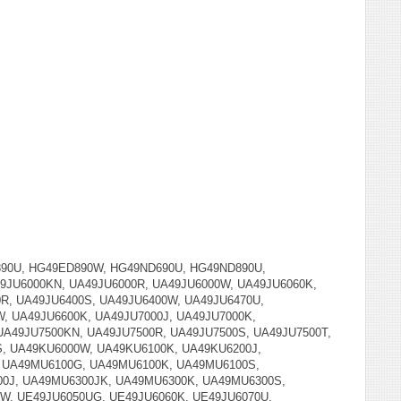
90U, HG49ED890W, HG49ND690U, HG49ND890U,
49JU6000KN, UA49JU6000R, UA49JU6000W, UA49JU6060K,
0R, UA49JU6400S, UA49JU6400W, UA49JU6470U,
, UA49JU6600K, UA49JU7000J, UA49JU7000K,
UA49JU7500KN, UA49JU7500R, UA49JU7500S, UA49JU7500T,
S, UA49KU6000W, UA49KU6100K, UA49KU6200J,
 UA49MU6100G, UA49MU6100K, UA49MU6100S,
0J, UA49MU6300JK, UA49MU6300K, UA49MU6300S,
W, UE49JU6050UG, UE49JU6060K, UE49JU6070U,