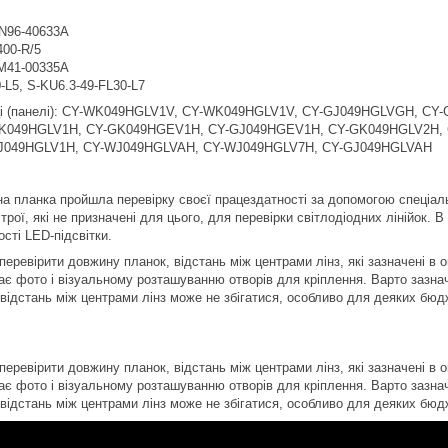
N96-40633A
400-R/5
M41-00335A
-L5, S-KU6.3-49-FL30-L7
иці (панелі): CY-WK049HGLV1V, CY-WK049HGLV1V, CY-GJ049HGLVGH, CY
K049HGLV1H, CY-GK049HGEV1H, CY-GJ049HGEV1H, CY-GK049HGLV2H, 
J049HGLV1H, CY-WJ049HGLVAH, CY-WJ049HGLV7H, CY-GJ049HGLVAH
а планка пройшла перевірку своєї працездатності за допомогою спеціал
рої, які не призначені для цього, для перевірки світлодіодних лінійок. 
сті LED-підсвітки.
еревірити довжину планок, відстань між центрами лінз, які зазначені в о
ає фото і візуальному розташуванню отворів для кріплення. Варто зазнач
 відстань між центрами лінз може не збігатися, особливо для деяких бюд
еревірити довжину планок, відстань між центрами лінз, які зазначені в о
ає фото і візуальному розташуванню отворів для кріплення. Варто зазнач
 відстань між центрами лінз може не збігатися, особливо для деяких бюд