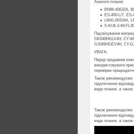
Аналоги планок:
BN96-40632A, B
ES-400-L/7, ES-
LM41-00334A, L
S-KU6.3-49-FL30
Підсвічування матр
GK049HGLV4H, CY-W
GJ049HGEV4H, CY-G
УВАГА:
Перед продажем кожн
використовувати прист
перевірки працездатно
Також рекомендуємо п
підключення відповід
види планок, а також
Також рекомендуємо п
підключення відповід
види планок, а також