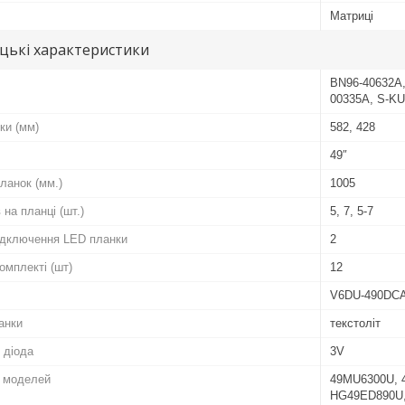
Матриці
цькі характеристики
BN96-40632A,
00335A, S-KU
ки (мм)
582, 428
49″
ланок (мм.)
1005
 на планці (шт.)
5, 7, 5-7
підключення LED планки
2
комплекті (шт)
12
V6DU-490DCA
анки
текстоліт
 діода
3V
о моделей
49MU6300U, 
HG49ED890U,