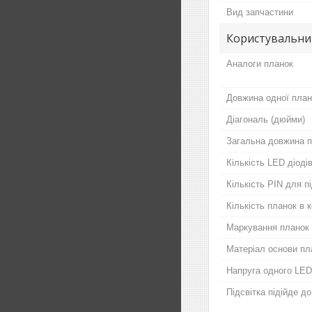
Вид запчастини
Користувальни
Аналоги планок
Довжина одної план
Діагональ (дюйми)
Загальна довжина п
Кількість LED діодів
Кількість PIN для 
Кількість планок в 
Маркування планок
Матеріал основи пл
Напруга одного LED
Підсвітка підійде д