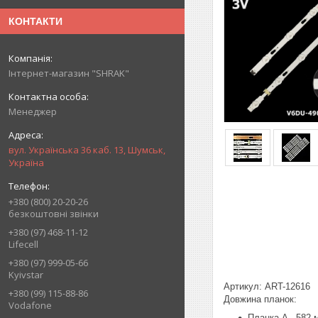
КОНТАКТИ
Інтернет-магазин "SHRAK"
Менеджер
вул. Українська 36 каб. 13, Шумськ,
Україна
+380 (800) 20-20-26
безкоштовні звінки
+380 (97) 468-11-12
Lifecell
+380 (97) 999-05-66
Kyivstar
Артикул: ART-12616
+380 (99) 115-88-86
Довжина планок:
Vodafone
Планка A - 582 