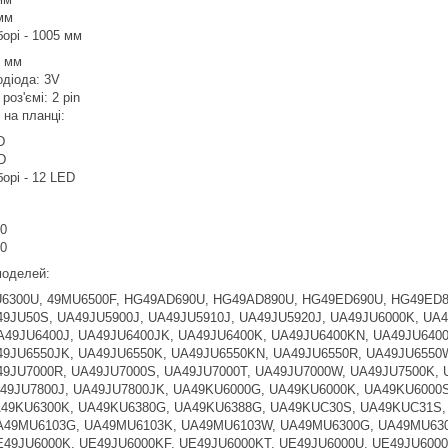
мм
орі - 1005 мм
6 мм
одіода: 3V
роз'ємі: 2 pin
в на планці:
D
D
орі - 12 LED
0
0
 моделей:
6300U, 49MU6500F, HG49AD690U, HG49AD890U, HG49ED690U, HG49ED8
9JU50S, UA49JU5900J, UA49JU5910J, UA49JU5920J, UA49JU6000K, UA
A49JU6400J, UA49JU6400JK, UA49JU6400K, UA49JU6400KN, UA49JU640
49JU6550JK, UA49JU6550K, UA49JU6550KN, UA49JU6550R, UA49JU6550W
49JU7000R, UA49JU7000S, UA49JU7000T, UA49JU7000W, UA49JU7500K, 
49JU7800J, UA49JU7800JK, UA49KU6000G, UA49KU6000K, UA49KU6000
49KU6300K, UA49KU6380G, UA49KU6388G, UA49KUC30S, UA49KUC31S,
49MU6103G, UA49MU6103K, UA49MU6103W, UA49MU6300G, UA49MU630
49JU6000K, UE49JU6000KF, UE49JU6000KT, UE49JU6000U, UE49JU6000