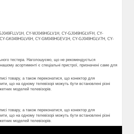
-GJ049FLLV1H, CY-WJ049HGLV1H, CY-GJ049HGLVFH, CY-
CY-GK049HGLV6H, CY-GM049HGEV1H, CY-GJ049HGLV7H, CY-
ьного тестера. Наголошуємо, що не рекомендується
В нашому асортименті є спеціальні пристрої, призначені саме для
писі товару, а також переконатися, що конектор для
ити, що на одному телевізорі можуть бути встановлені різні
жетних моделей телевізорів.
писі товару, а також переконатися, що конектор для
ити, що на одному телевізорі можуть бути встановлені різні
жетних моделей телевізорів.