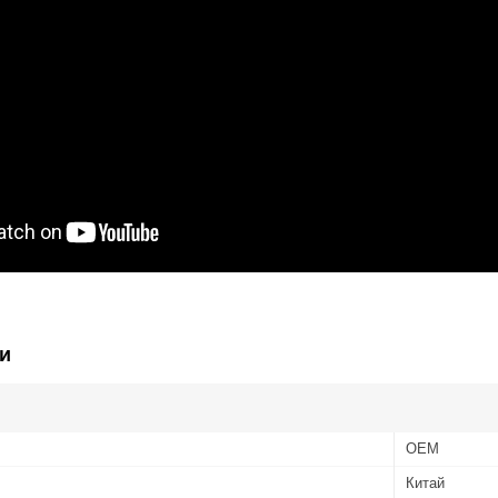
и
OEM
Китай