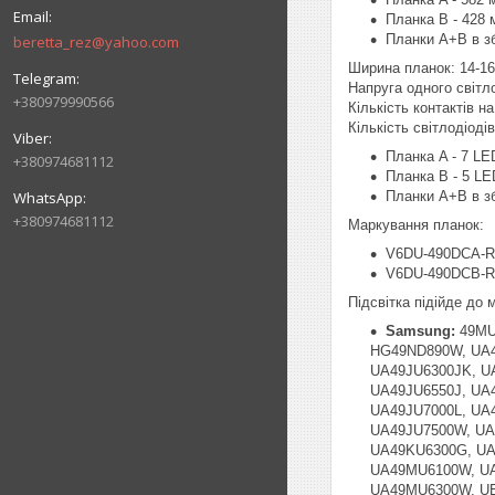
Планка B - 428 
Планки A+B в зб
beretta_rez@yahoo.com
Ширина планок: 14-1
Напруга одного світл
+380979990566
Кількість контактів на 
Кількість світлодіоді
Планка A - 7 LE
+380974681112
Планка B - 5 LE
Планки A+B в зб
+380974681112
Маркування планок:
V6DU-490DCA-R
V6DU-490DCB-R
Підсвітка підійде до
Samsung:
49MU
HG49ND890W, UA4
UA49JU6300JK, U
UA49JU6550J, UA
UA49JU7000L, UA
UA49JU7500W, UA
UA49KU6300G, UA
UA49MU6100W, UA
UA49MU6300W, UE