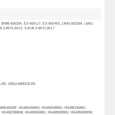
 BN96-40633A, ES-400-L/7, ES-400-R/5, LM41-00334A, LM41-
6.3-49-FL30-L5, S-KU6.3-49-FL30-L7
-R0, V6DU-490DCB-R0
49MU6500F, HG49AD690U, HG49AD890U, HG49ED690U,
 HG49ED890W, HG49ND690U, HG49ND890U, HG49ND890W,