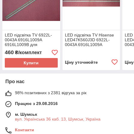
LED підсвітка TV 6922L-
LED підсвітка TV Hisense
LED 
0043A 6916L1009A
LED47K560J3D 6922L-
LED
6916L1009B для
0043A 6916L1009A
004
LED47K560J3D Original
460
₴/комплект
Ціну уточнюйте
Цін
Купити
Про нас
98% позитивних з 2381 відгука за рік
Працює з 29.08.2016
м. Шумськ
вул. Українська 36 каб. 13, Шумськ, Україна
Контакти