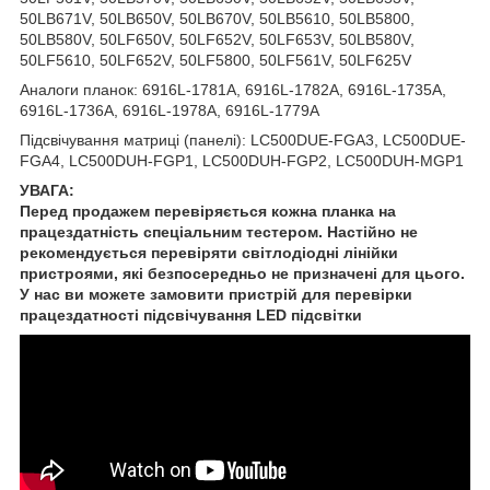
50LB671V, 50LB650V, 50LB670V, 50LB5610, 50LB5800,
50LB580V, 50LF650V, 50LF652V, 50LF653V, 50LB580V,
50LF5610, 50LF652V, 50LF5800, 50LF561V, 50LF625V
Аналоги планок: 6916L-1781A, 6916L-1782A, 6916L-1735A,
6916L-1736A, 6916L-1978A, 6916L-1779A
Підсвічування матриці (панелі): LC500DUE-FGA3, LC500DUE-
FGA4, LC500DUH-FGP1, LC500DUH-FGP2, LC500DUH-MGP1
УВАГА:
Перед продажем перевіряється кожна планка на
працездатність спеціальним тестером. Настійно не
рекомендується перевіряти світлодіодні лінійки
пристроями, які безпосередньо не призначені для цього.
У нас ви можете замовити пристрій для перевірки
працездатності підсвічування LED підсвітки