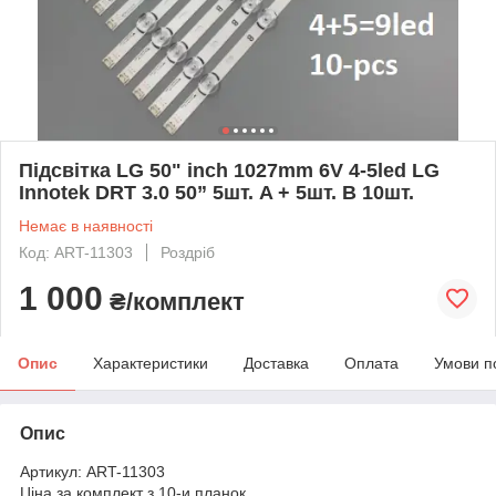
Підсвітка LG 50" inch 1027mm 6V 4-5led LG
Innotek DRT 3.0 50” 5шт. A + 5шт. B 10шт.
Немає в наявності
Код: ART-11303
Роздріб
1 000
₴/комплект
Опис
Характеристики
Доставка
Оплата
Умови п
Опис
Артикул: ART-11303
Ціна за комплект з 10-и планок