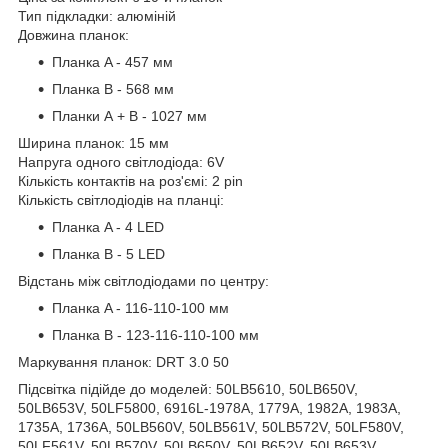
Тип підкладки: алюміній
Довжина планок:
Планка A - 457 мм
Планка B - 568 мм
Планки А + В - 1027 мм
Ширина планок: 15 мм
Напруга одного світлодіода: 6V
Кількість контактів на роз'ємі: 2 pin
Кількість світлодіодів на планці:
Планка A - 4 LED
Планка B - 5 LED
Відстань між світлодіодами по центру:
Планка A - 116-110-100 мм
Планка B - 123-116-110-100 мм
Маркування планок: DRT 3.0 50
Підсвітка підійде до моделей: 50LB5610, 50LB650V,
50LB653V, 50LF5800, 6916L-1978A, 1779A, 1982A, 1983A,
1735A, 1736A, 50LB560V, 50LB561V, 50LB572V, 50LF580V,
50LF561V, 50LB570V, 50LB650V, 50LB652V, 50LB653V,