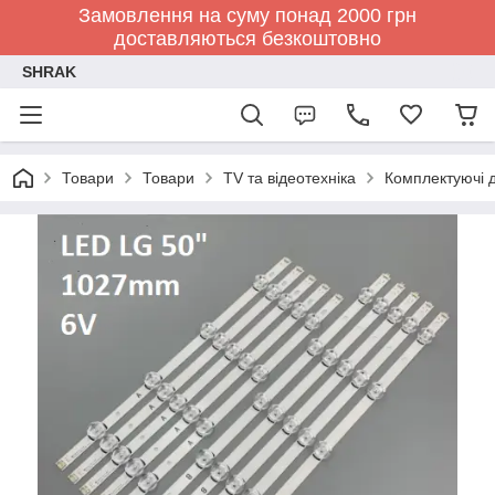
Замовлення на суму понад 2000 грн
доставляються безкоштовно
SHRAK
Товари
Товари
TV та відеотехніка
Комплектуючі д