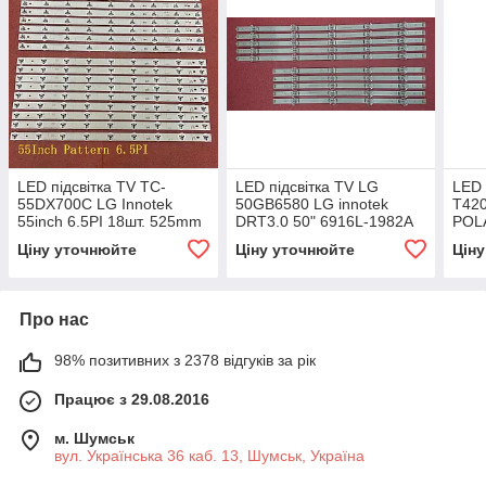
LED підсвітка TV TC-
LED підсвітка TV LG
LED 
55DX700C LG Innotek
50GB6580 LG innotek
T420
55inch 6.5PI 18шт. 525mm
DRT3.0 50" 6916L-1982A
POLA
6916L-1983A 10шт.
Ціну уточнюйте
Ціну уточнюйте
Цін
Про нас
98% позитивних з 2378 відгуків за рік
Працює з 29.08.2016
м. Шумськ
вул. Українська 36 каб. 13, Шумськ, Україна