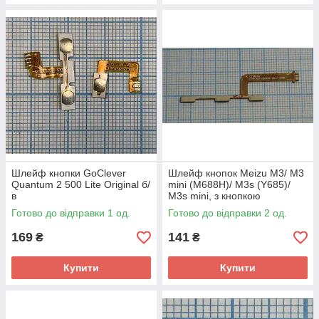
Шлейф кнопки GoClever
Шлейф кнопок Meizu M3/ M3
Quantum 2 500 Lite Original б/
mini (M688H)/ M3s (Y685)/
в
M3s mini, з кнопкою
ввімкнення і гучності
Готово до відправки 1 од.
Готово до відправки 2 од.
169
141
₴
₴
Купити
Купити