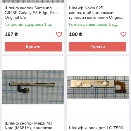
Шлейф кнопок Samsung
Шлейф Nokia 625
G928F Galaxy S6 Edge Plus
міжплатний з кнопками
Original б/в
гучності і включення Original
б/в
Готово до відправки 1 од.
Готово до відправки 1 од.
197
180
₴
₴
Купити
Купити
Шлейф кнопок Meizu M3
Note (M681H), з кнопкою
Шлейф кнопок для LG T500