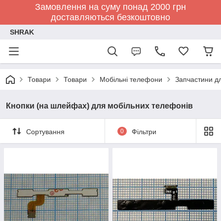
Замовлення на суму понад 2000 грн
доставляються безкоштовно
SHRAK
Товари
Товари
Мобільні телефони
Запчастини д
Кнопки (на шлейфах) для мобільних телефонів
Сортування
0
Фільтри