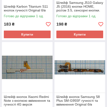
Шлейф Samsung J510 Galaxy
Шлейф Karbon Titanium S11
J5 (2016) кнопки HOME,
кнопок гучності Original б/в
роз'єм 3.5, сенсорні кнопки.
Готово до відправки 1 од.
Готово до відправки 1 од.
183
198
₴
₴
Купити
Купити
Шлейф кнопок Xiaomi Redmi
Шлейф кнопок Samsung S8
Note з кнопкою ввімкнення та
Plus SM-G955F гучності та
гучності 4G версія
ввімкнення Original б/в