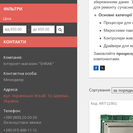
збереженням даних. 
для ремонту сучасних
ФІЛЬТРИ
🔹
Основні категорії
Ціна
Процесори для 
Мікросхеми пам
Контролери живл
КОНТАКТИ
Драйвери для ма
Замовляйте
процесор
компонентами.
Інтернет-магазин "SHRAK"
Менеджер
вул. Українська 36 каб. 13, Шумськ,
Україна
ART-11901
+380 (800) 20-20-26
безкоштовні звінки
+380 (97) 468-11-12