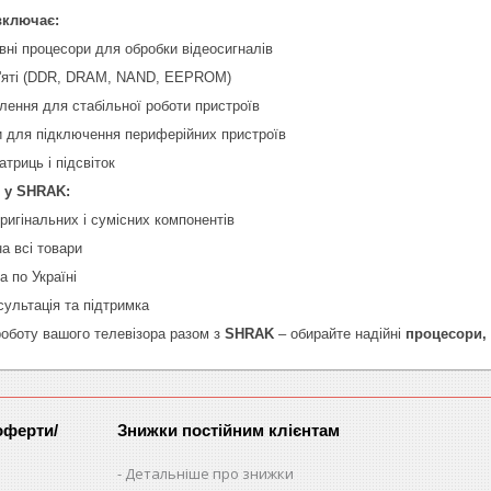
включає:
ні процесори для обробки відеосигналів
'яті (DDR, DRAM, NAND, EEPROM)
ення для стабільної роботи пристроїв
и для підключення периферійних пристроїв
триць і підсвіток
 у SHRAK:
ригінальних і сумісних компонентів
на всі товари
 по Україні
ультація та підтримка
роботу вашого телевізора разом з
SHRAK
– обирайте надійні
процесори, 
оферти/
Знижки постійним клієнтам
Детальніше про знижки