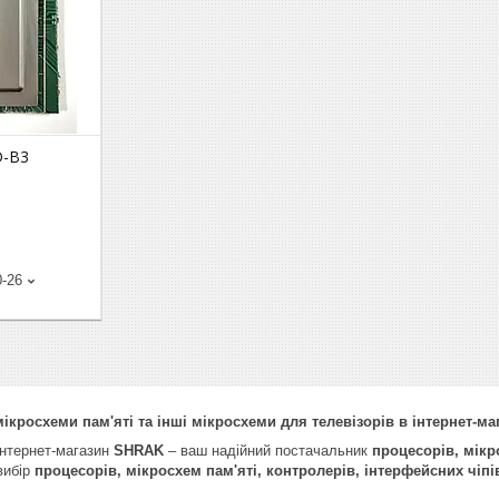
D-B3
0-26
ікросхеми пам'яті та інші мікросхеми для телевізорів в інтернет-м
інтернет-магазин
SHRAK
– ваш надійний постачальник
процесорів, мікр
вибір
процесорів, мікросхем пам'яті, контролерів, інтерфейсних чіпі