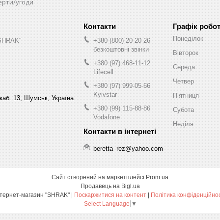
ерти/угоди
Графік робо
Понеділок
"SHRAK"
+380 (800) 20-20-26
безкоштовні звінки
Вівторок
+380 (97) 468-11-12
Середа
Lifecell
Четвер
+380 (97) 999-05-66
Kyivstar
Пʼятниця
 каб. 13, Шумськ, Україна
+380 (99) 115-88-86
Субота
Vodafone
Неділя
beretta_rez@yahoo.com
Сайт створений на маркетплейсі
Prom.ua
Продавець на Bigl.ua
Інтернет-магазин "SHRAK" |
Поскаржитися на контент
|
Політика конфіденційнос
Select Language
▼