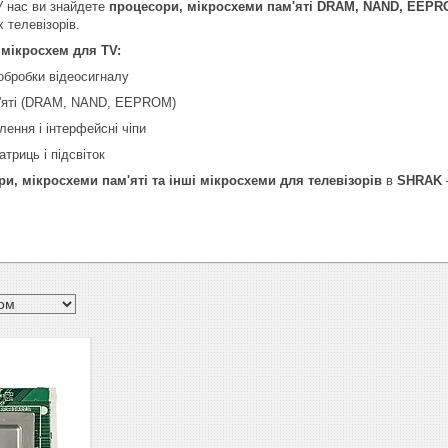
У нас ви знайдете
процесори, мікросхеми пам'яті DRAM, NAND, EEPRO
 телевізорів.
 мікросхем для TV:
обробки відеосигналу
'яті (DRAM, NAND, EEPROM)
ення і інтерфейсні чіпи
триць і підсвіток
и, мікросхеми пам'яті та інші мікросхеми для телевізорів
в
SHRAK