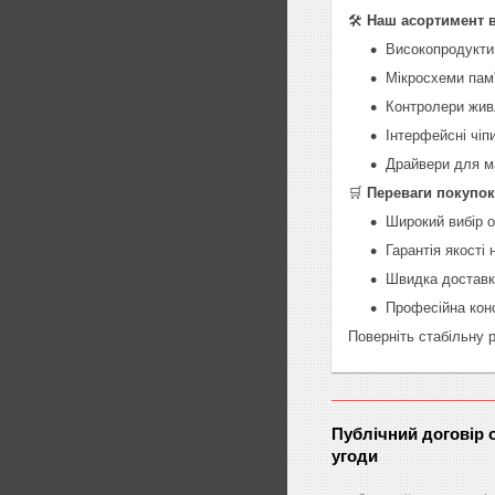
🛠️
Наш асортимент 
Високопродуктив
Мікросхеми пам
Контролери живл
Інтерфейсні чіп
Драйвери для ма
🛒
Переваги покупок
Широкий вибір о
Гарантія якості 
Швидка доставка
Професійна конс
Поверніть стабільну 
Публічний договір 
угоди