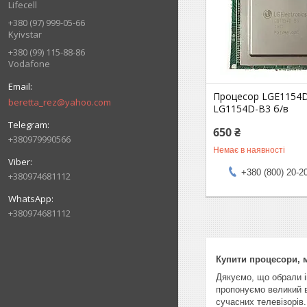
Lifecell
+380 (97) 999-05-66
Kyivstar
+380 (99) 115-88-86
Vodafone
Процесор LGE1154
beretta_rez@yahoo.com
LG1154D-B3 б/в
650 ₴
+380979990566
Немає в наявності
+380 (800) 20-2
+380974681112
+380974681112
Купити процесори, м
Дякуємо, що обрали 
пропонуємо великий 
сучасних телевізорів.