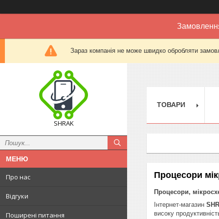
Замовлення
Зараз компанія не може швидко обробляти замовл
ТОВАРИ
SHRAK
Процесори мік
Про нас
Процесори, мікросхе
Відгуки
Інтернет-магазин
SH
високу продуктивніст
Поширені питання